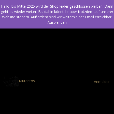
Hallo, bis Mitte 2025 wird der Shop leider geschlossen bleiben. Dann
geht es wieder weiter. Bis dahin könnt ihr aber trotzdem auf unserer
Website stöbern. Außerdem sind wir weiterhin per Email erreichbar.
Ausblenden
Mutantos
Anmelden
Entschuldige bitte die
Unannehmlichkeiten! Wir
arbeiten an einer großartigen